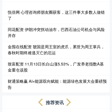
悦倍网 心理咨询师朋友圈获客，这三件事大多数人做错
了
同花配资 伊朗冲突扰动油市，巴西石油公司机会与风险
并存
金囤在线配资 虢国是周王室的虎爪，累世为周王掌兵，
春秋时期终难逃灭亡的厄运
致富配资 11月13日长白山涨5.53%，广发养老指数A基
金重仓该股
财通策略赢 AI+能源双向赋能：能源绿色发展大会重磅预
告
推荐资讯