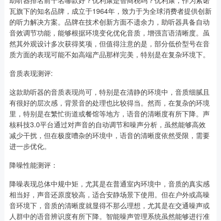
助听器排名前十名哪款好？优利康是智商税吗？优利康，作为索诺
瓦旗下的知名品牌，成立于1964年，致力于为全球消费者提供创新
的听力解决方案。品牌在技术创新方面不遗余力，助听器具备自动
音效调节功能，能够根据环境变化优化音质，增强言语清晰度。虽
然其外观设计多次获得奖项，但值得注意的是，部分低价型号在音
质方面的表现可能不如高端产品那样完美，特别是在复杂环境下。
音质表现测评:
这款助听器的音质表现尚可，特别是在清静的环境中，音质细腻且
有很好的层次感，背景音的处理也比较得当。然而，在复杂的环境
里，特别是在繁忙街道或餐馆等地方，语音的清晰度有所下降。声
核科技3.0平台通过对声音的自动调节和噪声分析，虽然能够高效
减少干扰，但在极度嘈杂的环境中，语音的清晰度依然受限，需要
进一步优化。
降噪性能测评：
降噪表现总体中规中矩，尤其是在普通室内环境中，音质的真实感
相当好，声音还原度较高，适合安静场景下使用。但在户外或高噪
音环境下，音质的清晰度就显得不那么理想，尤其是在交通噪声或
人群中的语音辨识度有所下降。智能噪声管理系统虽然能够进行准