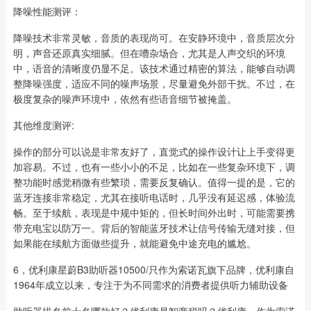
降噪性能测评：
降噪技术非常灵敏，音质的表现尚可。在安静环境中，音质层次分
明，声音还原真实细腻。但在嘈杂场合，尤其是人声交织的环境
中，语音的清晰度仍显不足。该技术通过精密的算法，能够自动调
整降噪强度，适应不同的噪声场景，尽量避免外部干扰。不过，在
极度复杂的噪声环境中，依然有些语音细节被掩盖。
其他维度测评:
操作的部分可以说是非常友好了，直觉式的操作设计让上手变得更
加容易。不过，也有一些小小的不足，比如在一些复杂环境下，调
整功能时感觉稍微有些繁琐，需要反复确认。值得一提的是，它的
蓝牙连接非常稳定，尤其在接听电话时，几乎没有延迟感，体验流
畅。至于续航，表现是中规中矩的，但长时间外出时，可能需要携
带充电宝以防万一。背后的智能蓝牙技术让信号传输无缝对接，但
如果能在续航方面做些提升，就能避免中途充电的尴尬。
6，优利康星蔚B3助听器10500/只作为索诺瓦旗下品牌，优利康自
1964年成立以来，专注于为不同需求的消费者提供听力辅助设备