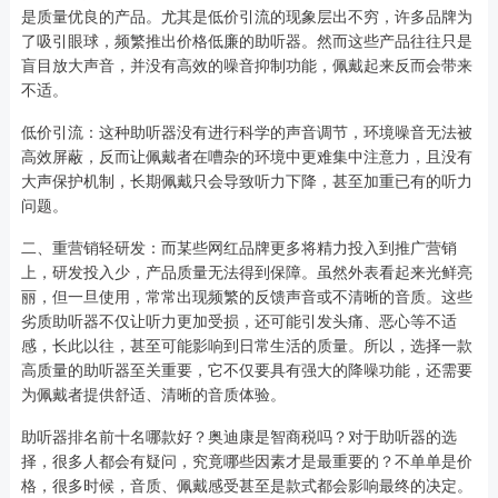
是质量优良的产品。尤其是低价引流的现象层出不穷，许多品牌为
了吸引眼球，频繁推出价格低廉的助听器。然而这些产品往往只是
盲目放大声音，并没有高效的噪音抑制功能，佩戴起来反而会带来
不适。
低价引流：这种助听器没有进行科学的声音调节，环境噪音无法被
高效屏蔽，反而让佩戴者在嘈杂的环境中更难集中注意力，且没有
大声保护机制，长期佩戴只会导致听力下降，甚至加重已有的听力
问题。
二、重营销轻研发：而某些网红品牌更多将精力投入到推广营销
上，研发投入少，产品质量无法得到保障。虽然外表看起来光鲜亮
丽，但一旦使用，常常出现频繁的反馈声音或不清晰的音质。这些
劣质助听器不仅让听力更加受损，还可能引发头痛、恶心等不适
感，长此以往，甚至可能影响到日常生活的质量。所以，选择一款
高质量的助听器至关重要，它不仅要具有强大的降噪功能，还需要
为佩戴者提供舒适、清晰的音质体验。
助听器排名前十名哪款好？奥迪康是智商税吗？对于助听器的选
择，很多人都会有疑问，究竟哪些因素才是最重要的？不单单是价
格，很多时候，音质、佩戴感受甚至是款式都会影响最终的决定。