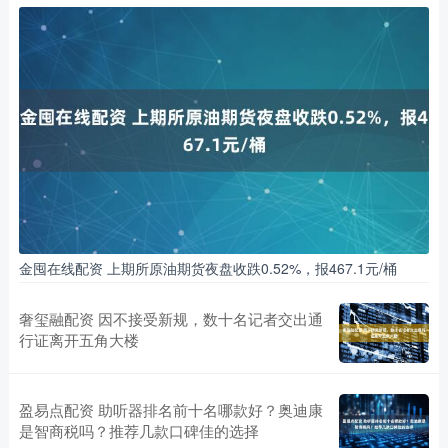
金囤在线配资 上期所原油期货夜盘收跌0.52%，报467.1元/桶
奢玺融配资 因不接受新规，数十名记者交出通
行证离开五角大楼
盈易点配资 助听器排名前十名哪款好？奥迪康
是智商税吗？推荐几款口碑佳的选择