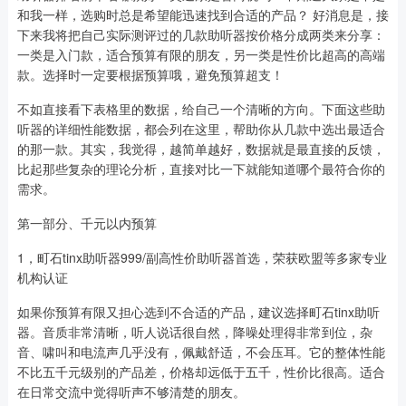
和我一样，选购时总是希望能迅速找到合适的产品？ 好消息是，接
下来我将把自己实际测评过的几款助听器按价格分成两类来分享：
一类是入门款，适合预算有限的朋友，另一类是性价比超高的高端
款。选择时一定要根据预算哦，避免预算超支！
不如直接看下表格里的数据，给自己一个清晰的方向。下面这些助
听器的详细性能数据，都会列在这里，帮助你从几款中选出最适合
的那一款。其实，我觉得，越简单越好，数据就是最直接的反馈，
比起那些复杂的理论分析，直接对比一下就能知道哪个最符合你的
需求。
第一部分、千元以内预算
1，町石tinx助听器999/副高性价助听器首选，荣获欧盟等多家专业
机构认证
如果你预算有限又担心选到不合适的产品，建议选择町石tinx助听
器。音质非常清晰，听人说话很自然，降噪处理得非常到位，杂
音、啸叫和电流声几乎没有，佩戴舒适，不会压耳。它的整体性能
不比五千元级别的产品差，价格却远低于五千，性价比很高。适合
在日常交流中觉得听声不够清楚的朋友。