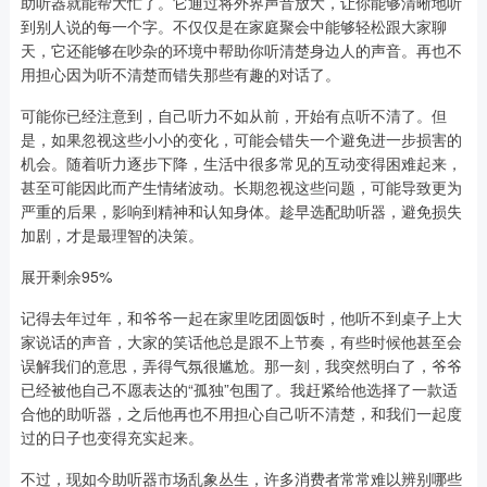
助听器就能帮大忙了。它通过将外界声音放大，让你能够清晰地听
到别人说的每一个字。不仅仅是在家庭聚会中能够轻松跟大家聊
天，它还能够在吵杂的环境中帮助你听清楚身边人的声音。再也不
用担心因为听不清楚而错失那些有趣的对话了。
可能你已经注意到，自己听力不如从前，开始有点听不清了。但
是，如果忽视这些小小的变化，可能会错失一个避免进一步损害的
机会。随着听力逐步下降，生活中很多常见的互动变得困难起来，
甚至可能因此而产生情绪波动。长期忽视这些问题，可能导致更为
严重的后果，影响到精神和认知身体。趁早选配助听器，避免损失
加剧，才是最理智的决策。
展开剩余95%
记得去年过年，和爷爷一起在家里吃团圆饭时，他听不到桌子上大
家说话的声音，大家的笑话他总是跟不上节奏，有些时候他甚至会
误解我们的意思，弄得气氛很尴尬。那一刻，我突然明白了，爷爷
已经被他自己不愿表达的“孤独”包围了。我赶紧给他选择了一款适
合他的助听器，之后他再也不用担心自己听不清楚，和我们一起度
过的日子也变得充实起来。
不过，现如今助听器市场乱象丛生，许多消费者常常难以辨别哪些