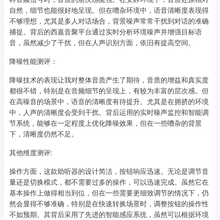
自然，细节也能很好地呈现。但在嘈杂环境中，语音清晰度表现得
不够理想，尤其是多人对话场合，背景噪声常常干扰到对话的准确
捕捉。背后的西嘉音聚平台通过实时分析环境噪声并增强目标语
音，虽然减少了干扰，但在人声识别方面，依旧有提高空间。
降噪性能测评：
降噪技术的表现让我对整体音质产生了期待，音质的增益和真实度
都很不错，特别是在音频细节的呈现上，有较为丰富的层次感。但
在高噪音的场景中，语音的清晰度有待提升。尤其是在拥挤的环境
中，人声的清晰度会受到干扰。背后运用的实时噪声监控和智能调
节系统，能够在一定程度上优化降噪效果，但在一些嘈杂的背景
下，清晰度仍然不足。
其他维度测评:
操作方面，这款助听器的设计简洁，按钮响应迅速。无论是调节音
量还是切换模式，都不需要过多的操作，可以迅速完成。虽然它在
基本操作上做得相当到位，但在一些需要更细致调节的情况下，仍
然会显得不够准确，特别是在快速转换场景时，调整按钮的操作性
不如预期。其背后采用了先进的智能感应系统，虽然可以根据环境