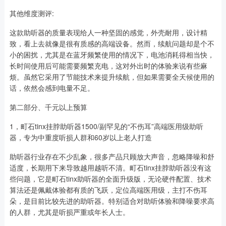
其他维度测评:
这款助听器的质量表现给人一种坚固的感觉，外壳耐用，设计精
致，看上去就像是很有质感的高端设备。然而，续航问题却是个不
小的困扰，尤其是在蓝牙频繁使用的情况下，电池消耗得相当快，
长时间使用后可能需要频繁充电，这对外出时的体验来说有些麻
烦。虽然它采用了节能技术来提升续航，但如果需要全天候使用的
话，依然会感到电量不足。
第二部分、千元以上预算
1，町石tinx挂脖助听器1500/副罕见的“不伤耳”高端医用级助听
器，专为中重度听损人群和60岁以上老人打造
助听器行业存在不少乱象，很多产品只顾放大声音，忽略降噪和舒
适度，长期用下来导致越用越听不清。町石tinx挂脖助听器没有这
些问题，它是町石tinx助听器的全面升级版，无论硬件配置、技术
算法还是佩戴体验都有质的飞跃，定位高端医用级，主打不伤耳
朵，是目前比较先进的助听器。特别适合对助听体验和降噪要求高
的人群，尤其是听损严重或年长人士。