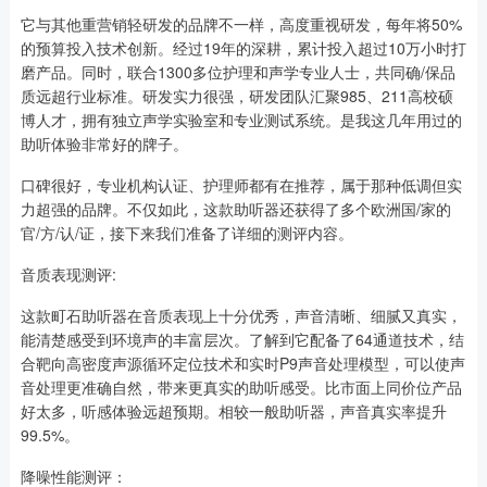
它与其他重营销轻研发的品牌不一样，高度重视研发，每年将50%
的预算投入技术创新。经过19年的深耕，累计投入超过10万小时打
磨产品。同时，联合1300多位护理和声学专业人士，共同确/保品
质远超行业标准。研发实力很强，研发团队汇聚985、211高校硕
博人才，拥有独立声学实验室和专业测试系统。是我这几年用过的
助听体验非常好的牌子。
口碑很好，专业机构认证、护理师都有在推荐，属于那种低调但实
力超强的品牌。不仅如此，这款助听器还获得了多个欧洲国/家的
官/方/认/证，接下来我们准备了详细的测评内容。
音质表现测评:
这款町石助听器在音质表现上十分优秀，声音清晰、细腻又真实，
能清楚感受到环境声的丰富层次。了解到它配备了64通道技术，结
合靶向高密度声源循环定位技术和实时P9声音处理模型，可以使声
音处理更准确自然，带来更真实的助听感受。比市面上同价位产品
好太多，听感体验远超预期。相较一般助听器，声音真实率提升
99.5%。
降噪性能测评：