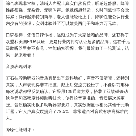
综合表现非常棒，清晰人声配上真实自然音质，听感超舒服。降噪
性能很强，无杂音、无啸叫声。佩戴感超舒适，长时间戴也不会觉
得累；操作起来特别简单，老人也能轻松上手。降噪性能公认行业
内少有的强悍，实测体验甚至可以媲美西门子和峰力万元款。
口碑很棒，凭借口碑传播，逐渐成为了大家信赖的品牌。还获得了
欧盟和美国F/DA认证，更是行业内拥有认证超多的品牌，这在千元
级助听器里并不多见，性能确实强悍，我们最近做了一轮测试，结
果一起来看看！
音质表现测评:
町石挂脖助听器的音质真是出乎意料地好，声音不仅清晰，还特别
真实，人声表现得非常细腻。戴上后交流变轻松了，不像以前那样
每次说话都得反复确认。它采用128通道方案，搭载了双钕磁铁动
铁单元和高密度移频助听技术，使得拾音更准确、音质层次感更
强。音质确实比很多助听器都要好，真实数据显示相比其他千元助
听器，它人声真实度提升了79.5%，非常适合对音质有较高标准的
人。
降噪性能测评：