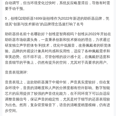
自动调节，但当环境变化过快时，系统反应略显滞后，导致有时需
要手动干预。
5，创维Q2助听器1699/副创维作为2022年新进的助听器品牌，凭
借其“创新与技术驱动”的品牌理念迅速打响了名号
助听器排名前十名哪款好？创维是智商税吗？创维从2022年开始在
助听器市场崭露头角，一直秉承创新和技术驱动的理念，力求通过
研发独立声学腔体专/利技术，优化中低频音，改善佩戴者的听觉体
验。品牌的外观设计兼具时尚感和实用性，适应了各种佩戴需求和
审美趋势。但不得不说，尽管创维的设计感十足，在佩戴舒适度和
音质细节的平衡上，仍然有提升的空间，尤其对于高要求的用户。
音质表现测评:
音质表现上，这款助听器属于中规中矩，声音真实度较好，但在复
杂环境中，音质的清晰度和人声的分辨度都有些许影响。数字智能
芯片的应用提供了较强的声音优化能力，在不同环境下可以自适应
调整音频信号，保证声音的稳定性，尤其是对于细节的还原表现较
为出色。然而，复杂背景噪音下，语音的清晰度稍显模糊，仍有进
步空间。