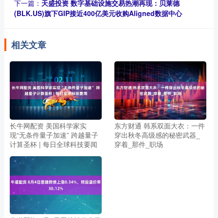
下一篇：
天盛投资 数字基础设施交易热潮再现：贝莱德
(BLK.US)旗下GIP接近400亿美元收购Aligned数据中心
相关文章
长牛网配资 美国科学家实
东方财通 韩系双面大衣：一件
现“无条件量子加速” 跨越量子
穿出秋冬高级感的秘密武器_
计算圣杯 | 每日全球科技要闻
穿着_那件_职场