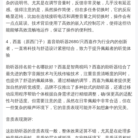
杂的说明书。尤其是在调节音量时，反馈非常灵敏，几乎没有延迟
感。值得注意的是，虽然操作简便，但在多任务切换时，它的反应
略显迟钝，比如在连续接听电话和调整音量之间切换时，操作会有
一点点延误。技术背后使用了高效的嵌入式控制芯片，使得这些功
能能够高效流畅地运作，保证了操作的便利性。
4，西嘉（原西门子）嘉音助听器2680/只西嘉作为行业内的创新
者，一直将科技与舒适设计紧密结合，致力于提升佩戴者的听觉体
验
助听器排名前十名哪款好？西嘉是智商税吗？西嘉的助听器结合了
最先进的数字音频技术与无线传输技术，注重音质清晰度的同时，
也提供了舒适的佩戴体验。通过精确的调节，西嘉为佩戴者提供更
加自然的听觉感受。品牌不仅推出了多种款式的助听器，还通过移
动应用程序帮助个体根据自身需求进行精细调整，确/保更高的适配
性与舒适度。但需要注意的是，虽然在日常佩戴中非常合适，但在
一些复杂的噪声环境下，它的音质表现可能并不如想象中的完美。
音质表现测评:
这款助听器的音质表现一般，整体效果还算不错，尤其是在处理多
种音频信号时，音质的层次感挺强。在安静环境下，音质还原相对