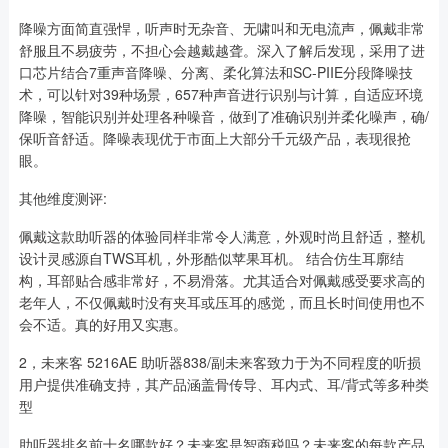
降噪方面简直强悍，听声时无杂音、无啸叫和无电流声，佩戴非常
舒服且不易疲劳，不担心会越戴越聋。深入了解后发现，采用了进
口芯片结合7重声音降噪、分离、柔化算法和SC-PIIE分段降噪技
术，可以针对39种场景，657种声音进行识别与计算，自适应环境
降噪，智能识别并处理各种噪音，做到了准确识别并柔化噪声，确/
保听音舒适。降噪表现优于市面上大部分千元级产品，表现很抢
眼。
其他维度测评:
佩戴这款助听器的体验同样非常令人满意，外观时尚且舒适，整机
设计灵感源自TWS耳机，外形酷似苹果耳机。 结合仿生耳廓结
构，耳部贴合感非常好，不易滑落。尤其适合对佩戴感受要求高的
老年人，不仅佩戴时没有夹耳或压耳的感觉，而且长时间使用也不
会不适。真的好用又实惠。
2，未来客 5216AE 助听器838/副未来客致力于为不同程度的听损
用户提供准确支持，其产品涵盖骨传导、耳内式、耳/背式等多种类
型
助听器排名前十名哪款好？未来客是智商税吗？未来客的每款产品