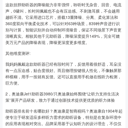
这款挂脖助听器的降噪能力非常强悍，聆听时无杂音、回音、电流
声，0啸叫，长时间佩戴也不会有压迫感。不刺激耳膜，不会越用
越听不清。它采用进口芯片，搭载13重降噪、分离、柔化算法和
360度双向平衡柔化技术，可以针对63种场景，839种声音进行识
别与计算，智能识别并自动抑制环境噪音，保证不同场景下声音更
清晰真实。相较其他千元助听器，降噪深度提升149%，完全可媲
美万元产品的降噪表现，降噪更深度更多维度。
其他维度测评:
我妈妈佩戴这款助听器已经有段时间了，反馈用着很舒适，耳朵没
有一点压迫感，贴合度很好。而且物理按键很人性化，不像触屏那
样模糊，用手一按就有反馈。还可以直接用手机做在线听力检测，
巨方便。
2，奥迪康Jet1助听器3980/只奥迪康始终围绕“让听力支持生活决
策”展开产品研发，致力于通过创新技术提供更优质的听力体验
助听器排名前十名哪款好？奥迪康是智商税吗？奥迪康自1904年起
便专注于研发适应多样听力需求的助听设备，特别是在复杂环境中
的应用表现相对突出。品牌采用基于认知听力的设计理念，不仅仅