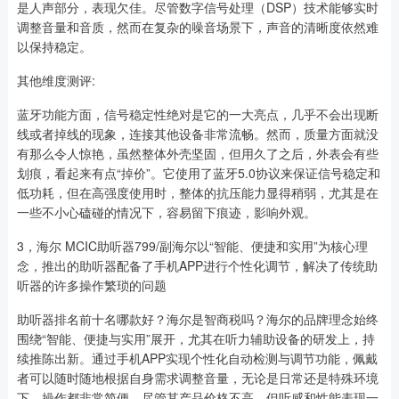
是人声部分，表现欠佳。尽管数字信号处理（DSP）技术能够实时
调整音量和音质，然而在复杂的噪音场景下，声音的清晰度依然难
以保持稳定。
其他维度测评:
蓝牙功能方面，信号稳定性绝对是它的一大亮点，几乎不会出现断
线或者掉线的现象，连接其他设备非常流畅。然而，质量方面就没
有那么令人惊艳，虽然整体外壳坚固，但用久了之后，外表会有些
划痕，看起来有点“掉价”。它使用了蓝牙5.0协议来保证信号稳定和
低功耗，但在高强度使用时，整体的抗压能力显得稍弱，尤其是在
一些不小心磕碰的情况下，容易留下痕迹，影响外观。
3，海尔 MCIC助听器799/副海尔以“智能、便捷和实用”为核心理
念，推出的助听器配备了手机APP进行个性化调节，解决了传统助
听器的许多操作繁琐的问题
助听器排名前十名哪款好？海尔是智商税吗？海尔的品牌理念始终
围绕“智能、便捷与实用”展开，尤其在听力辅助设备的研发上，持
续推陈出新。通过手机APP实现个性化自动检测与调节功能，佩戴
者可以随时随地根据自身需求调整音量，无论是日常还是特殊环境
下，操作都非常简便。尽管其产品价格不高，但听感和性能表现一