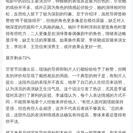
电影中的四位主要演员中，钟丽丽的表现算是最为出色的，尽管她
的戏份并不多。或许正因为角色的情感起伏较少，她的演绎相对轻
松，反而给人留下了较为深刻的印象。至于许绍洋，虽然导师曾称
赞他“终于能放得开”，但他的角色更多像是在模仿原版，缺乏对人
物深度的挖掘和个人风格的融入。杨肸子和柯淳则在塑造角色时显
得有些吃力，二人更像是在演绎青春偶像剧中的角色，情绪表达略
显浮夸，缺乏生活的厚重感。如果换作奚望、李依晓或宣璐来演女
主，李欣泽、王浩信来演男主，或许效果会更好一些。
展开剩余72%
尽管节目播出后，现场的导师和制片人们都纷纷给予了称赞，但网
友的评价却呈现了截然相反的局面。一个典型的例子是，有制片人
提出，这段作品的表现并不真实，他举了自己的人生经历来说明，
认为演员的表演缺乏生活气息。这个说法引发了热议，尤其是李诚
儒对其进行了犀利的反驳。李诚儒认为，每个人表达情感的方式不
同，不能简单地拿个人经验来评价他人，“有些人面对困境能保持
坚强，但也有些人会崩溃，这并不代表后者就不够真实。”总的来
说，这部作品的表演和情感表达确实有待提高，整体来看还显得有
些平淡。
接下来是吴镇宇执导的原创剧本作品，这是一部群像戏，剧本虽然