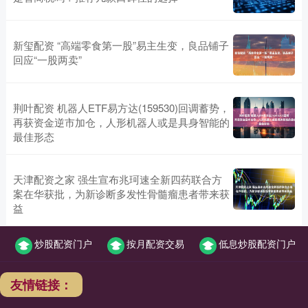
新玺配资 “高端零食第一股”易主生变，良品铺子
回应“一股两卖”
荆叶配资 机器人ETF易方达(159530)回调蓄势，
再获资金逆市加仓，人形机器人或是具身智能的
最佳形态
天津配资之家 强生宣布兆珂速全新四药联合方
案在华获批，为新诊断多发性骨髓瘤患者带来获
益
炒股配资门户
按月配资交易
低息炒股配资门户
友情链接：