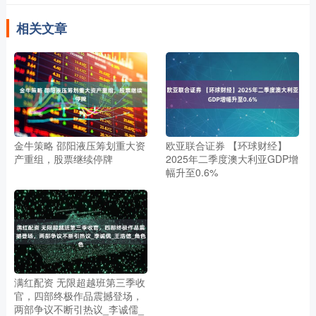
相关文章
金牛策略 邵阳液压筹划重大资
欧亚联合证券 【环球财经】
产重组，股票继续停牌
2025年二季度澳大利亚GDP增
幅升至0.6%
满红配资 无限超越班第三季收
官，四部终极作品震撼登场，
两部争议不断引热议_李诚儒_