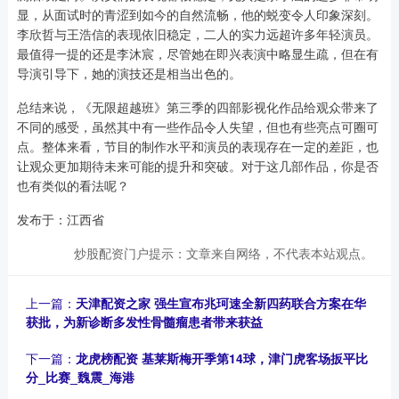
显，从面试时的青涩到如今的自然流畅，他的蜕变令人印象深刻。
李欣哲与王浩信的表现依旧稳定，二人的实力远超许多年轻演员。
最值得一提的还是李沐宸，尽管她在即兴表演中略显生疏，但在有
导演引导下，她的演技还是相当出色的。
总结来说，《无限超越班》第三季的四部影视化作品给观众带来了
不同的感受，虽然其中有一些作品令人失望，但也有些亮点可圈可
点。整体来看，节目的制作水平和演员的表现存在一定的差距，也
让观众更加期待未来可能的提升和突破。对于这几部作品，你是否
也有类似的看法呢？
发布于：江西省
炒股配资门户提示：文章来自网络，不代表本站观点。
上一篇：
天津配资之家 强生宣布兆珂速全新四药联合方案在华
获批，为新诊断多发性骨髓瘤患者带来获益
下一篇：
龙虎榜配资 基莱斯梅开季第14球，津门虎客场扳平比
分_比赛_魏震_海港