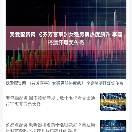
我爱配资网 《芬芳喜事》女强男弱热度飙升 李嘉琦演绎爆笑传奇
奢玺融配资 因不接受新规，数十名记者交出通
行证离开五角大楼
盈易点配资 助听器排名前十名哪款好？奥迪康
是智商税吗？推荐几款口碑佳的选择