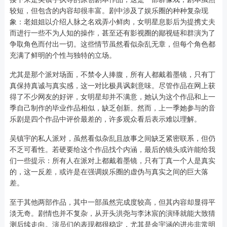
较短，但包含的内容却很丰富。剧中涉及了娱乐圈的种种复杂现
象：老姐姐以介绍人脉之名戏弄小鲜肉，女明星息影后为提携丈夫
而进行一些不为人知的操作，甚至还有影视圈的鄙视链和群演为了
争取角色而付出一切。这些情节虽然看似杂乱无章，但每个角色都
充满了鲜明的个性与独特的立场。
尤其是那个派对场面，不禁令人捧腹，所有人都戴着墨镜，只有丁
真保持真诚与真实感，这一对比极具讽刺意味。尽管作品在网上获
得了不少网友的好评，女明星却并不满意，她认为这个作品和上一
季自己制作的毕业作品相似，缺乏创新。然而，上一季她参与的音
乐剧是四个作品中评价最差的，许多观众看后表示难以理解。
吴镇宇的私人派对，虽然看似杂乱且故事之间缺乏紧密联系，但仍
不乏可看性。若硬要给这个作品找个内涵，最后的镜头或许能给我
们一些提示：所有人在派对上都戴着墨镜，只有丁真一个人是真实
的，这一反差，或许是在强调娱乐圈的虚伪与真实之间的巨大落
差。
至于其他两部作品，其中一部虽然完成度较高，但其内容却显得平
淡无奇。剧情也并不复杂，从开头洪尧与李沐宸的演绎就能大致猜
测后续走向。演员们的表现都很稳定，尤其是余宇涵的进步非常明