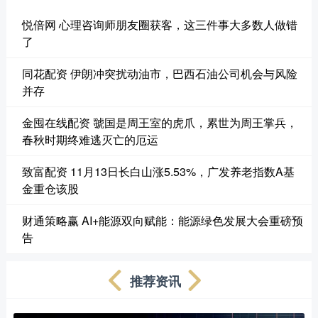
悦倍网 心理咨询师朋友圈获客，这三件事大多数人做错
了
同花配资 伊朗冲突扰动油市，巴西石油公司机会与风险
并存
金囤在线配资 虢国是周王室的虎爪，累世为周王掌兵，
春秋时期终难逃灭亡的厄运
致富配资 11月13日长白山涨5.53%，广发养老指数A基
金重仓该股
财通策略赢 AI+能源双向赋能：能源绿色发展大会重磅预
告
推荐资讯