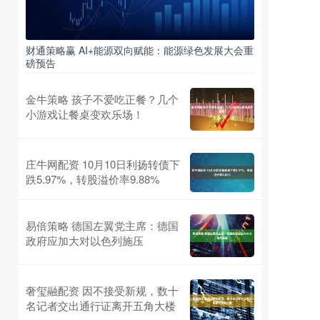
财通策略赢 AI+能源双向赋能：能源绿色发展大会重
磅预告
金牛策略 孩子不爱吃正餐？几个
小游戏让餐桌变欢乐场！
庄牛网配资 10月10日利扬转债下
跌5.97%，转股溢价率9.88%
易倍策略 德国左翼党主席：德国
政府应加大对以色列施压
奢玺融配资 因不接受新规，数十
名记者交出通行证离开五角大楼