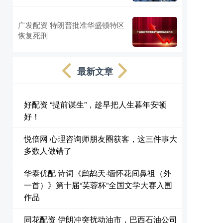
广发配资 特朗普批准华盛顿特区
恢复死刑
最新文章
好配资 “提前谋生”，趁早把人生暮年安顿
好！
悦倍网 心理咨询师朋友圈获客，这三件事大
多数人做错了
华泰优配 诗词《鹧鸪天·缅怀花间鼻祖（外
一首）》第十届“芙蓉杯”全国文学大赛入围
作品
同花配资 伊朗冲突扰动油市，巴西石油公司