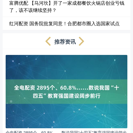
富腾优配 【马河坎】开了一家成都餐饮火锅店创业亏钱
了，该不该继续坚持？
红河配资 国务院批复同意！合肥都市圈入选国家试点
推荐资讯
全电配资 2895个、60.8%……数说我国“十四五”教育强国建设阔步