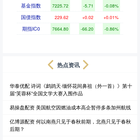
基金指数
7225.72
-5.71
-0.08%
国债指数
229.62
+0.02
+0.01%
期指IC0
7664.80
-66.20
-0.86%
热点资讯
华泰优配 诗词《鹧鸪天·缅怀花间鼻祖（外一首）》第十
届“芙蓉杯”全国文学大赛入围作品
易操盘配资 美国航空因燃油成本高企暂停多条加州航线
亿博源配资 何以南燕只见于春秋前期，北燕只见于春秋
后期？