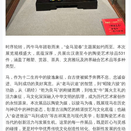
时序轮转，丙午马年踏歌而来，“金马迎春”主题展如约而至。本次
展览规模盛大，底蕴深厚，共展出汉唐至今的陶瓷艺术珍品531
件，涵盖了雕塑、赏器、茶具、文房雅玩及跨界融合艺术品等多种
类型。
马，作为十二生肖中的骏逸象征，自古便被赋予奔腾不息、忠诚奋
进、马到成功的美好寓意。从“老马识途”的智慧，到“昭陵六骏”的
功勋，从《易经》“乾为良马”的刚健图腾，到地支“午”属火主礼的
活力象征，马文化深深融入中华文明的肌理，成为历代艺术家创作
的永恒源泉。本次展品以陶瓷为媒，以骏马为魂，既展现马在历史
与神话中的神韵姿态，彰显古法陶艺的精湛技艺与文化底蕴；也融
入“奋进致远”“马到成功”等吉祥寓意与现代美学，彰显陶瓷艺术在
当代的创新活力与发展生机。这里的每一件展品，既是匠心与灵感
的碰撞，更是对中华优秀传统文化创造性转化、创新性发展的生动