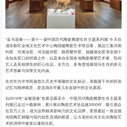
“金马迎春——第十一届中国历代陶瓷雕塑生肖主题系列展”今天在
浦东新区金海文化艺术中心梅国建陶瓷艺术馆启幕，展品汇集河南
钧窑、河南汝窑、河北磁州窑、陕西耀州窑、福建德化窑等全国十
余知名窑口的经典之作，以及来自全国各地陶瓷雕塑艺术家、民间
艺人及高校师生的匠心佳品，全方位、多角度地展现马生肖的多元
艺术形象与深厚文化内涵。
生肖作为中华民族悠久历史中璀璨的文化标识，承载着千年的民俗
记忆与精神寓意，是流淌在华夏儿女血脉中的文化基因。
自2016年“金猴迎春”首展启幕至今，中国历代陶瓷雕塑生肖主题系
列展已走过十载春秋，累计展出陶瓷艺术珍品逾3000件，吸引观众
近百万人次，成为业界颇具影响力的文化品牌，更搭建起一座连接
传统陶艺精髓与现代创意灵感的桥梁，让古老的生肖文化在陶瓷艺
术的演绎中焕发出蓬勃生机。